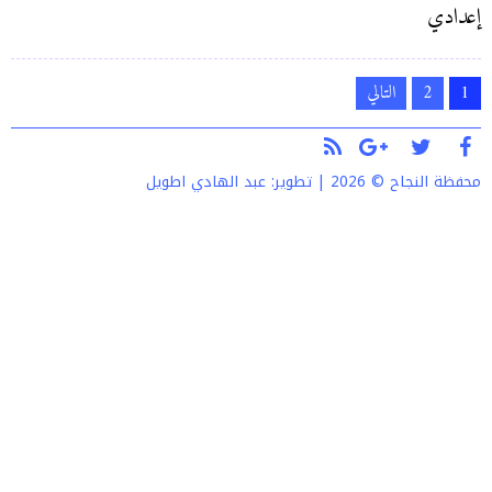
إعدادي
تعدد
1
2
التالي
صفحات
المقالات
محفظة النجاح © 2026 | تطوير:
عبد الهادي اطويل