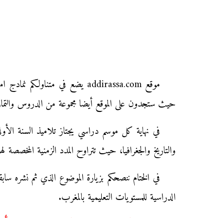
موقع addirassa.com يضع في مت
حيث ستجدون على الموقع أيضا مجموعة من الدروس والتماري
في نهاية كل موسم دراسي يجتاز تلاميذ السنة الأولى بك
والتاريخ والجغرافيا، حيث تتراوح المدد الزمنية المخصصة ل
في الختام ننصحكم بزيارة الموضوع الذي ثم نشره سا
الدراسية للمستويات التعليمية بالمغرب.