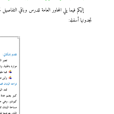
إليكم فيما يلي المحاور العامة للدرس وباقي التفا‬‬
تجدونها أسفله: