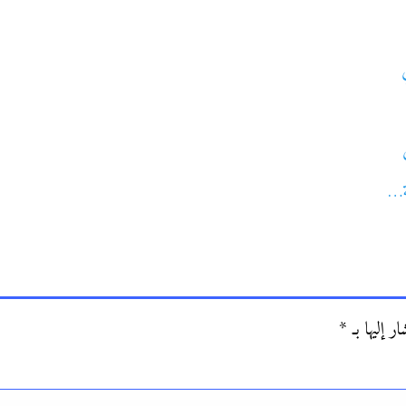
ة…
ر إليها بـ
*